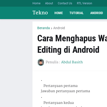
Home
About
Contact Us
RTL Version
Tekno
HOME
TUTORIAL
ANDROID
Beranda
Android
Cara Menghapus Wa
Editing di Android
Penulis :
Abdul Basith
Pertanyaan pertama
Jawaban pertanyaan pertama
Pertanyaan kedua